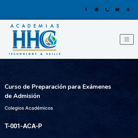
Omitir
e
ir
al
contenido
Curso de Preparación para Exámenes
de Admisión
Colegios Académicos
T-001-ACA-P