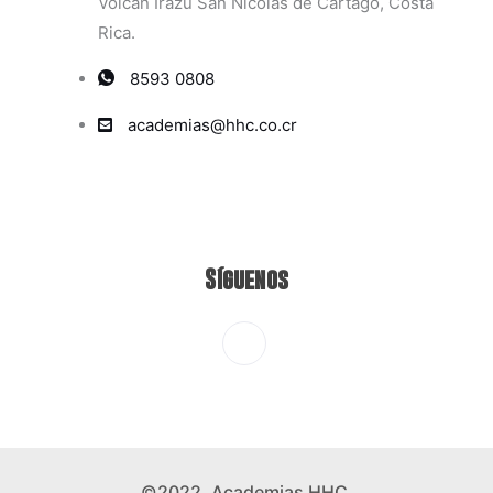
Volcán Irazú San Nicolas de Cartago, Costa
Rica.
8593 0808
academias@hhc.co.cr
Síguenos
©2022. Academias HHC.